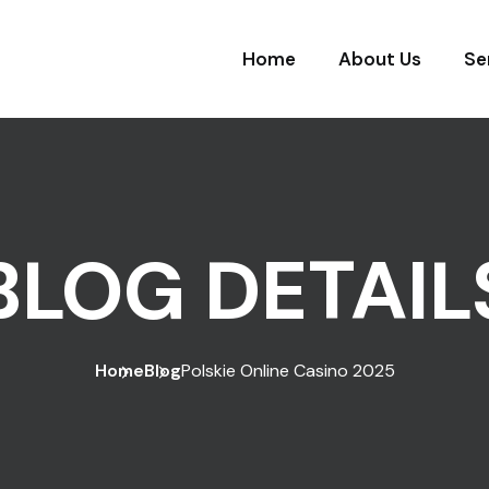
Home
About Us
Se
BLOG DETAIL
Home
Blog
Polskie Online Casino 2025