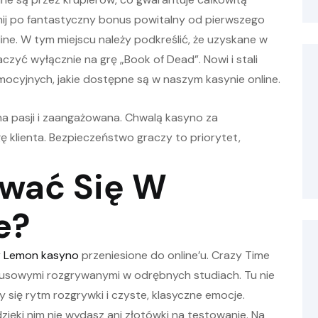
gnij po fantastyczny bonus powitalny od pierwszego
ine. W tym miejscu należy podkreślić, że uzyskane w
yć wyłącznie na grę „Book of Dead”. Nowi i stali
omocyjnych, jakie dostępne są w naszym kasynie online.
a pasji i zaangażowana. Chwalą kasyno za
ę klienta. Bezpieczeństwo graczy to priorytet,
ować Się W
e?
y
Lemon kasyno
przeniesione do online’u. Crazy Time
nusowymi rozgrywanymi w odrębnych studiach. Tu nie
się rytm rozgrywki i czyste, klasyczne emocje.
ięki nim nie wydasz ani złotówki na testowanie. Na