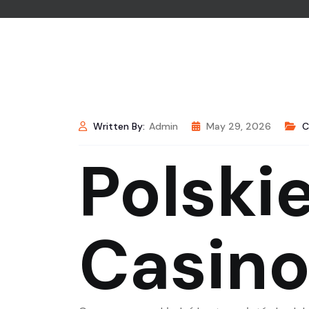
Written By:
Admin
May 29, 2026
C
Polski
Casino