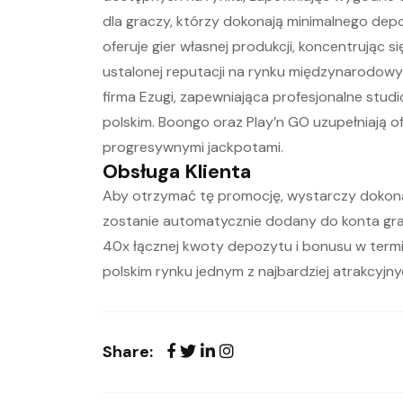
dla graczy, którzy dokonają minimalnego de
oferuje gier własnej produkcji, koncentrując
ustalonej reputacji na rynku międzynarodow
firma Ezugi, zapewniająca profesjonalne stud
polskim. Boongo oraz Play’n GO uzupełniają 
progresywnymi jackpotami.
Obsługa Klienta
Aby otrzymać tę promocję, wystarczy dokon
zostanie automatycznie dodany do konta gr
40x łącznej kwoty depozytu i bonusu w termin
polskim rynku jednym z najbardziej atrakcyj
Share: