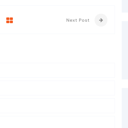
Next Post