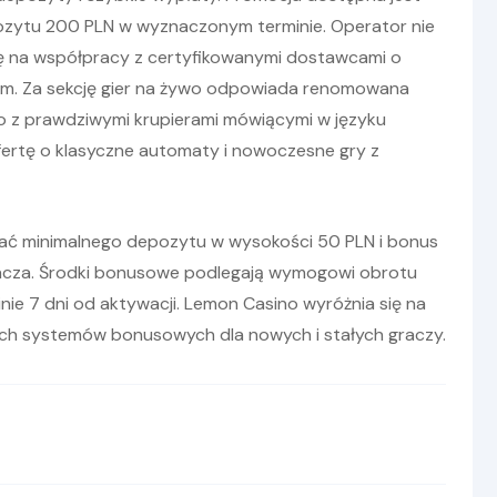
pozytu 200 PLN w wyznaczonym terminie. Operator nie
 się na współpracy z certyfikowanymi dostawcami o
ym. Za sekcję gier na żywo odpowiada renomowana
io z prawdziwymi krupierami mówiącymi w języku
ofertę o klasyczne automaty i nowoczesne gry z
ać minimalnego depozytu w wysokości 50 PLN i bonus
acza. Środki bonusowe podlegają wymogowi obrotu
ie 7 dni od aktywacji. Lemon Casino wyróżnia się na
nych systemów bonusowych dla nowych i stałych graczy.