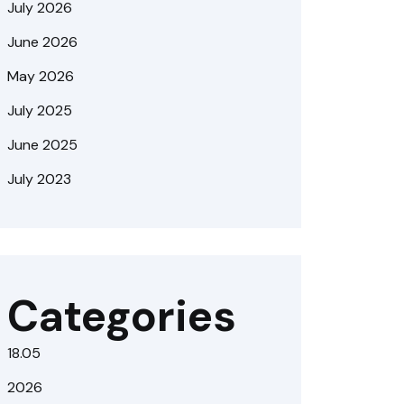
July 2026
June 2026
May 2026
July 2025
June 2025
July 2023
Categories
18.05
2026