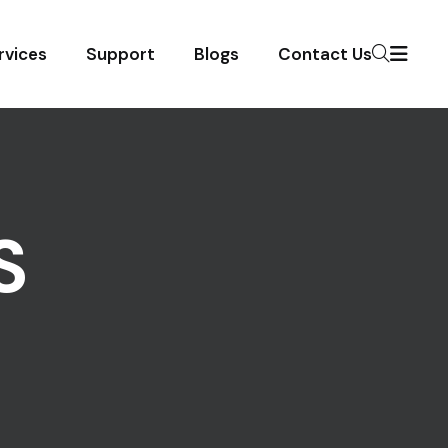
rvices
Support
Blogs
Contact Us
S