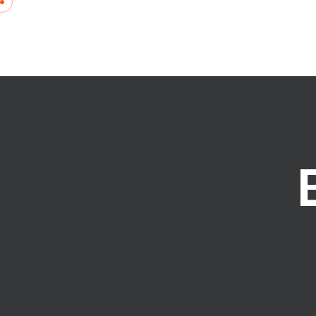
Skip to content