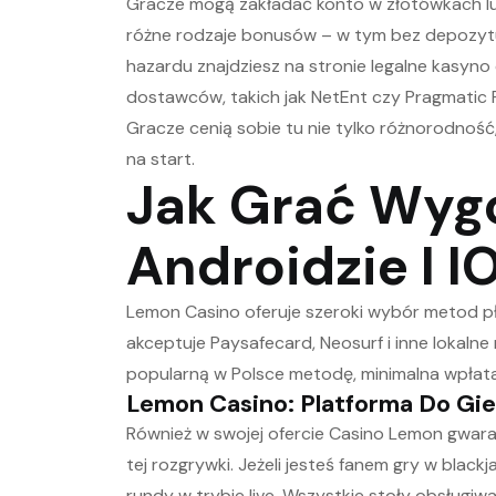
Gracze mogą zakładać konto w złotówkach lub
różne rodzaje bonusów – w tym bez depozytu.
hazardu znajdziesz na stronie legalne kasyno 
dostawców, takich jak NetEnt czy Pragmatic Pla
Gracze cenią sobie tu nie tylko różnorodność
na start.
Jak Grać Wyg
Androidzie I I
Lemon Casino oferuje szeroki wybór metod p
akceptuje Paysafecard, Neosurf i inne lokaln
popularną w Polsce metodę, minimalna wpłata
Lemon Casino: Platforma Do Gie
Również w swojej ofercie Casino Lemon gwaran
tej rozgrywki. Jeżeli jesteś fanem gry w bla
rundy w trybie live. Wszystkie stoły obsługiw