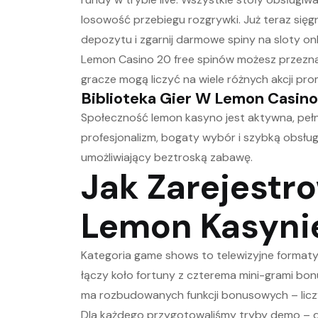
losowość przebiegu rozgrywki. Już teraz się
depozytu i zgarnij darmowe spiny na sloty onl
Lemon Casino 20 free spinów możesz przeznacz
gracze mogą liczyć na wiele różnych akcji pr
Biblioteka Gier W Lemon Casino
Społeczność lemon kasyno jest aktywna, pełn
profesjonalizm, bogaty wybór i szybką obsług
umożliwiający beztroską zabawę.
Jak Zarejestr
Lemon Kasyni
Kategoria game shows to telewizyjne format
łączy koło fortuny z czterema mini-grami bo
ma rozbudowanych funkcji bonusowych – liczy 
Dla każdego przygotowaliśmy tryby demo – dz