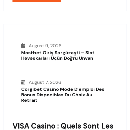
August 9, 2026
Mostbet Giriş Sərgüzəşti – Slot
Həvəskarları Üçün Doğru Ünvan
August 7, 2026
Corgibet Casino Mode D’emploi Des
Bonus Disponibles Du Choix Au
Retrait
VISA Casino : Quels Sont Les