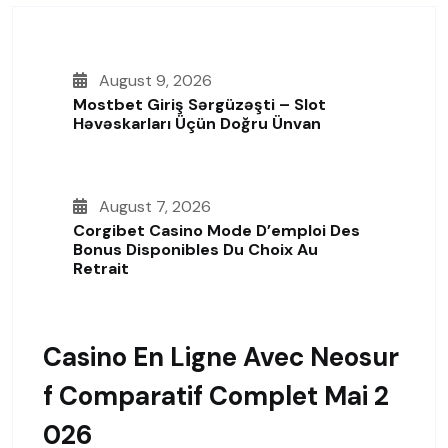
August 9, 2026
Mostbet Giriş Sərgüzəşti – Slot
Həvəskarları Üçün Doğru Ünvan
August 7, 2026
Corgibet Casino Mode D’emploi Des
Bonus Disponibles Du Choix Au
Retrait
Casino En Ligne Avec Neosur
F Comparatif Complet Mai 2
026