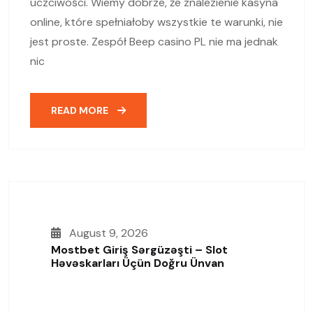
uczciwości. Wiemy dobrze, że znalezienie kasyna
online, które spełniałoby wszystkie te warunki, nie
jest proste. Zespół Beep casino PL nie ma jednak
nic
READ MORE
August 9, 2026
Mostbet Giriş Sərgüzəşti – Slot
Həvəskarları Üçün Doğru Ünvan