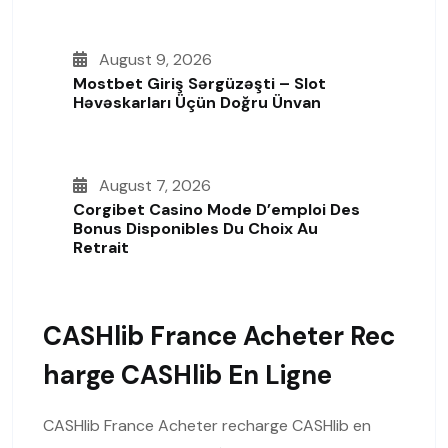
August 9, 2026
Mostbet Giriş Sərgüzəşti – Slot
Həvəskarları Üçün Doğru Ünvan
August 7, 2026
Corgibet Casino Mode D’emploi Des
Bonus Disponibles Du Choix Au
Retrait
CASHlib France Acheter Rec
Harge CASHlib En Ligne
CASHlib France Acheter recharge CASHlib en