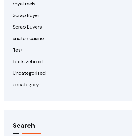
royal reels
Scrap Buyer
Scrap Buyers
snatch casino
Test
texts zebroid
Uncategorized
uncategory
Search