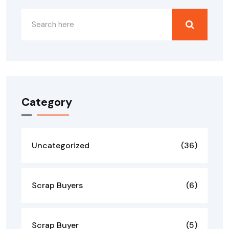
Category
Uncategorized
(36)
Scrap Buyers
(6)
Scrap Buyer
(5)