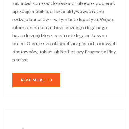
zakładać konto w złotówkach lub euro, pobierać
aplikację mobilną, a także aktywować różne
rodzaje bonusów – w tym bez depozytu. Więcej
informacji na temat bezpiecznego i legalnego
hazardu znajdziesz na stronie legalne kasyno
online. Oferuje szeroki wachlarz gier od topowych
dostawców, takich jak NetEnt czy Pragmatic Play,
a także
READ MORE