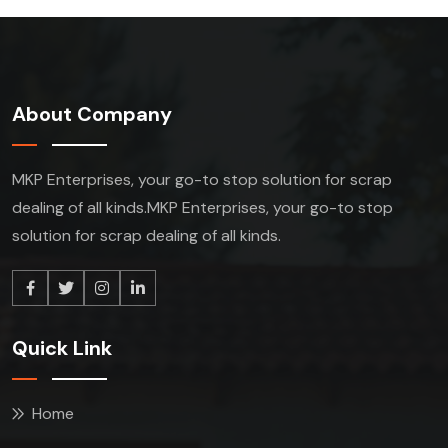
About Company
MKP Enterprises, your go-to stop solution for scrap
dealing of all kinds.MKP Enterprises, your go-to stop
solution for scrap dealing of all kinds.
Quick Link
Home