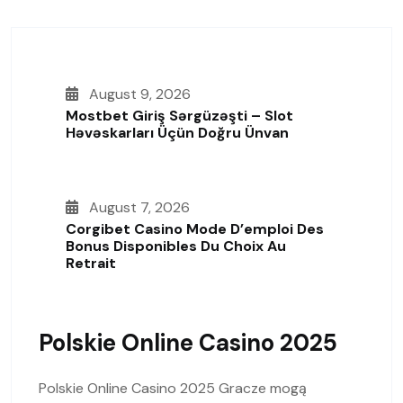
August 9, 2026
Mostbet Giriş Sərgüzəşti – Slot
Həvəskarları Üçün Doğru Ünvan
August 7, 2026
Corgibet Casino Mode D’emploi Des
Bonus Disponibles Du Choix Au
Retrait
Polskie Online Casino 2025
Polskie Online Casino 2025 Gracze mogą