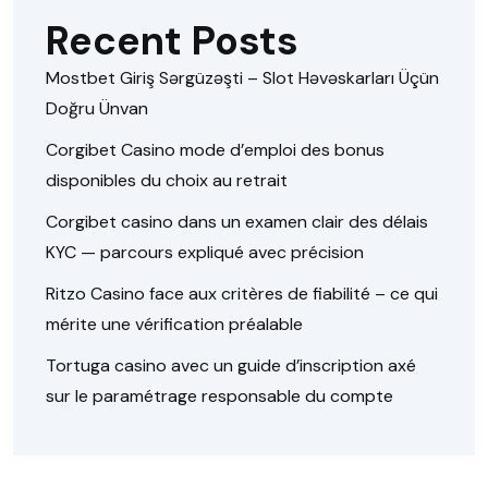
Recent Posts
Mostbet Giriş Sərgüzəşti – Slot Həvəskarları Üçün
Doğru Ünvan
Corgibet Casino mode d’emploi des bonus
disponibles du choix au retrait
Corgibet casino dans un examen clair des délais
KYC — parcours expliqué avec précision
Ritzo Casino face aux critères de fiabilité – ce qui
mérite une vérification préalable
Tortuga casino avec un guide d’inscription axé
sur le paramétrage responsable du compte