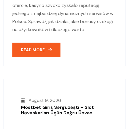
ofercie, kasyno szybko zyskało reputację
jednego z najbardziej dynamicznych serwisów w
Polsce. Sprawdź, jak działa, jakie bonusy czekają
na użytkowników i dlaczego warto
READ MORE
August 9, 2026
Mostbet Giriş Sərgüzəşti – Slot
Həvəskarları Üçün Doğru Ünvan