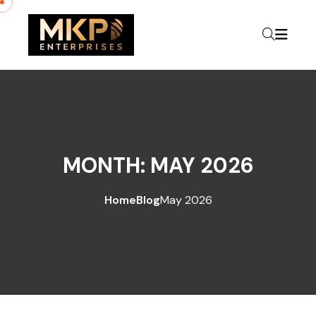
Skip to content
MONTH:
MAY 2026
Home
Blog
May 2026