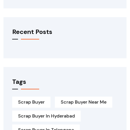
Recent Posts
Tags
Scrap Buyer
Scrap Buyer Near Me
Scrap Buyer In Hyderabad
Scrap Buyer In Telangana