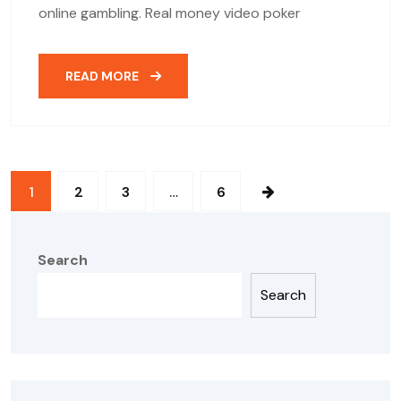
online gambling. Real money video poker
READ MORE
1
2
3
…
6
Search
Search