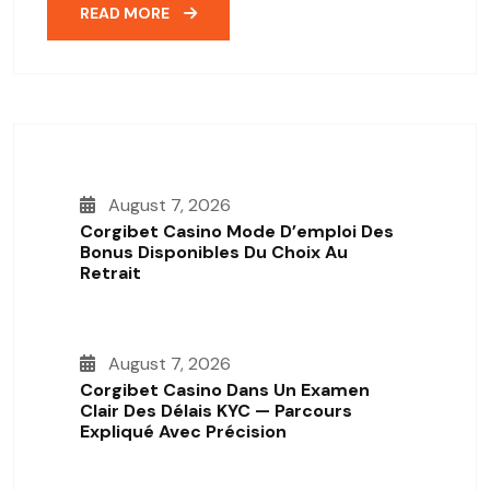
READ MORE
August 7, 2026
Corgibet Casino Mode D’emploi Des
Bonus Disponibles Du Choix Au
Retrait
August 7, 2026
Corgibet Casino Dans Un Examen
Clair Des Délais KYC — Parcours
Expliqué Avec Précision