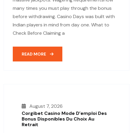
many times you must play through the bonus
before withdrawing. Casino Days was built with
Indian players in mind from day one. What to
Check Before Claiming a
READ MORE
August 7, 2026
Corgibet Casino Mode D’emploi Des
Bonus Disponibles Du Choix Au
Retrait