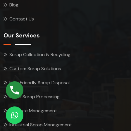
Blog
Contact Us
Our Services
Scrap Collection & Recycling
Custom Scrap Solutions
Eco-Friendly Scrap Disposal
Metal Scrap Processing
E-Waste Management
Industrial Scrap Management