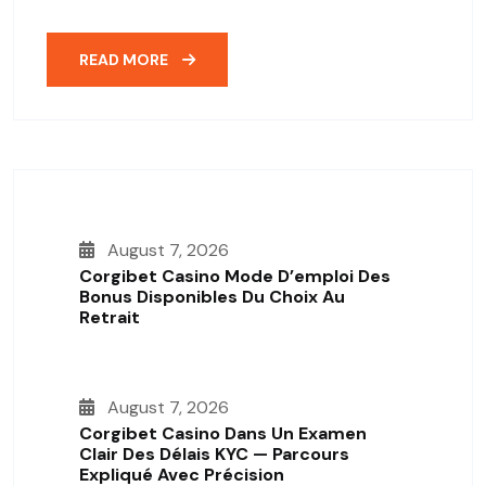
READ MORE
August 7, 2026
Corgibet Casino Mode D’emploi Des
Bonus Disponibles Du Choix Au
Retrait
August 7, 2026
Corgibet Casino Dans Un Examen
Clair Des Délais KYC — Parcours
Expliqué Avec Précision