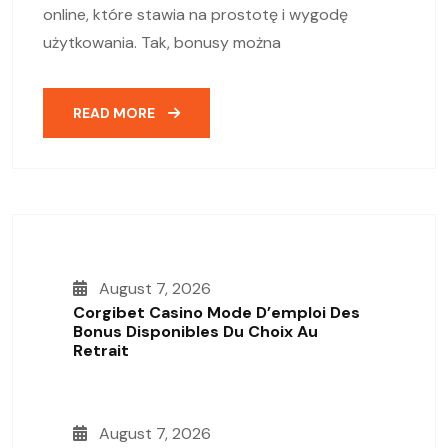
online, które stawia na prostotę i wygodę
użytkowania. Tak, bonusy można
READ MORE
August 7, 2026
Corgibet Casino Mode D’emploi Des
Bonus Disponibles Du Choix Au
Retrait
August 7, 2026