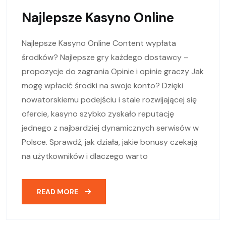
Najlepsze Kasyno Online
Najlepsze Kasyno Online Content wypłata
środków? Najlepsze gry każdego dostawcy –
propozycje do zagrania Opinie i opinie graczy Jak
mogę wpłacić środki na swoje konto? Dzięki
nowatorskiemu podejściu i stale rozwijającej się
ofercie, kasyno szybko zyskało reputację
jednego z najbardziej dynamicznych serwisów w
Polsce. Sprawdź, jak działa, jakie bonusy czekają
na użytkowników i dlaczego warto
READ MORE